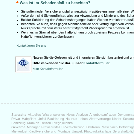
Was ist im Schadensfall zu beachten?
Sie sollten jeden Versicherungsfall unverzüglich (spätestens innerhalb einer 
Außerdem sind Sie verpflichtet, alles zur Abwendung und Minderung des Sc
Bei der Schilderung des Schadensherganges haben Sie den Versicherer ausfü
Beachten Sie auch, dass gegen Mahnbescheide oder Verfügungen von Verwa
Rücksprache mit dem Versicherer fristgerecht Widerspruch zu erheben ist.
Wenn es im Streitfall über den Haftpflichtanspruch zu einem Prozess kommen 
Haftpflichtversicherer zu überlassen.
Kontaktieren Sie uns
Nutzen Sie die Gelegenheit und informieren Sie sich kostenfrei und unv
Bitte verwenden Sie dazu unser
Kontaktformular
.
zum Kontaktformular
Startseite
Aktuelles
Wissenswertes
News
Analyse
Angebotsanfragen
Dokument
Privat
Haftpflicht
Unfall
Bauleistung
Hausrat
Leben
Altersvorsorge
Kinder
Senior
Fahrzeug
Kranken
Reisen
Pflege,Krankh.
Gewerbe
Manager
Praxisausfall
IT-Versicherung
Elektronik
Maschinen
Betriebsg
Mietverlust
Kreditversicherung
Montage
Umwelt
Photovoltaikanlage
Berufshaftpflic