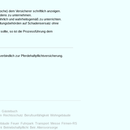
Woche) dem Versicherer schriftlich anzeigen.
hadens zu unternehmen.
hrlich und wahrheitsgemäß zu unterrichten.
ltungsbehörden auf Schadensersatz ohne
sollte, so ist die Prozessführung dem
erbindlich zur Pferdehaftpflichtversicherung.
e
Gästebuch
en
Rechtsschutz
Berufsunfähigkeit
Wohngebäude
ebäude
Feuer
Fuhrpark
Transport
Messe
Firmen-RS
ht
Betriebshaftpflicht
Betr. Altersvorsorge