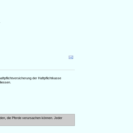
.
haftpflichtversicherung der Haftpflichtkasse
liessen.
äden, die Pferde verursachen können. Jeder