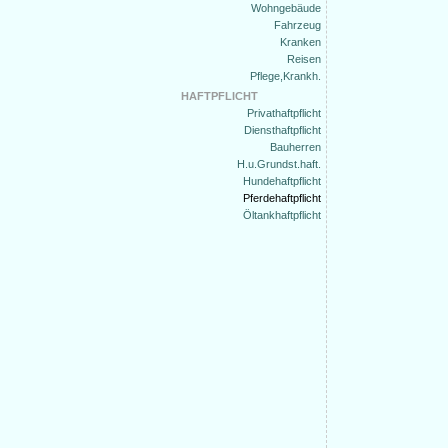
Wohngebäude
Fahrzeug
Kranken
Reisen
Pflege,Krankh.
HAFTPFLICHT
Privathaftpflicht
Diensthaftpflicht
Bauherren
H.u.Grundst.haft.
Hundehaftpflicht
Pferdehaftpflicht
Öltankhaftpflicht