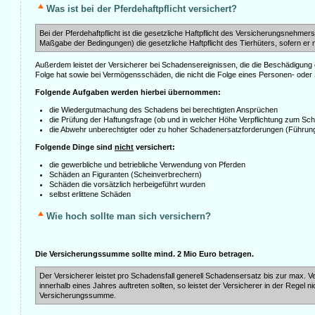
Was ist bei der Pferdehaftpflicht versichert?
Bei der Pferdehaftpflicht ist die gesetzliche Haftpflicht des Versicherungsnehmers 
Maßgabe der Bedingungen) die gesetzliche Haftpflicht des Tierhüters, sofern er n
Außerdem leistet der Versicherer bei Schadensereignissen, die die Beschädigun
Folge hat sowie bei Vermögensschäden, die nicht die Folge eines Personen- ode
Folgende Aufgaben werden hierbei übernommen:
die Wiedergutmachung des Schadens bei berechtigten Ansprüchen
die Prüfung der Haftungsfrage (ob und in welcher Höhe Verpflichtung zum Sc
die Abwehr unberechtigter oder zu hoher Schadenersatzforderungen (Führu
Folgende Dinge sind
nicht
versichert:
die gewerbliche und betriebliche Verwendung von Pferden
Schäden an Figuranten (Scheinverbrechern)
Schäden die vorsätzlich herbeigeführt wurden
selbst erlittene Schäden
Wie hoch sollte man sich versichern?
Die Versicherungssumme sollte mind. 2 Mio Euro betragen.
Der Versicherer leistet pro Schadensfall generell Schadensersatz bis zur ma
innerhalb eines Jahres auftreten sollten, so leistet der Versicherer in der Regel 
Versicherungssumme.