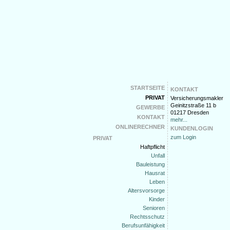
STARTSEITE
KONTAKT
PRIVAT
Versicherungsmakler
Geinitzstraße 11 b
GEWERBE
01217 Dresden
KONTAKT
mehr...
ONLINERECHNER
KUNDENLOGIN
zum Login
PRIVAT
Haftpflicht
Unfall
Bauleistung
Hausrat
Leben
Altersvorsorge
Kinder
Senioren
Rechtsschutz
Berufsunfähigkeit