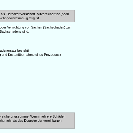
als Tierhalter versichert. Mitversichert ist (nach
icht gewerbsmäßig tätig ist.
g oder Vernichtung von Sachen (Sachschaden) zur
r Sachschadens sind.
hadenersatz besteht)
ng und Kostenübernahme eines Prozesses)
x. Versicherungssumme. Wenn mehrere Schäden
nicht mehr als das Doppelte der vereinbarten