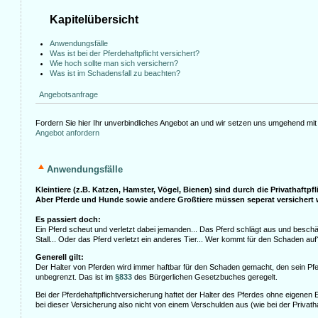
Kapitelübersicht
Anwendungsfälle
Was ist bei der Pferdehaftpflicht versichert?
Wie hoch sollte man sich versichern?
Was ist im Schadensfall zu beachten?
Angebotsanfrage
Fordern Sie hier Ihr unverbindliches Angebot an und wir setzen uns umgehend mit 
Angebot anfordern
Anwendungsfälle
Kleintiere (z.B. Katzen, Hamster, Vögel, Bienen) sind durch die Privathaftpfli
Aber Pferde und Hunde sowie andere Großtiere müssen seperat versichert 
Es passiert doch:
Ein Pferd scheut und verletzt dabei jemanden... Das Pferd schlägt aus und besch
Stall... Oder das Pferd verletzt ein anderes Tier... Wer kommt für den Schaden auf
Generell gilt:
Der Halter von Pferden wird immer haftbar für den Schaden gemacht, den sein Pf
unbegrenzt. Das ist im
§833
des Bürgerlichen Gesetzbuches geregelt.
Bei der Pferdehaftpflichtversicherung haftet der Halter des Pferdes ohne eigenen 
bei dieser Versicherung also nicht von einem Verschulden aus (wie bei der Privathaf