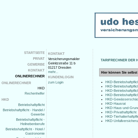
STARTSEITE
KONTAKT
PRIVAT
Versicherungsmakler
TARIFRECHNER DER 
Geinitzstraße 11 b
GEWERBE
01217 Dresden
KONTAKT
mehr...
Hier können Sie selbst
ONLINERECHNER
KUNDENLOGIN
HKD-Betriebshaftpfli
zum Login
ONLINERECHNER
HKD-Betriebshaftpfli
HKD
HKD-Betriebshaftpflic
Rechenhelfer
HKD-Betriebshaftpflic
HKD-Gewässerschä
HKD
HKD-Hausrat
Betriebshaftpflicht
HKD-Haus-und-Grund
Betriebshaftpflicht - Handel /
HKD-Privathaftpflicht
Gewerbe
HKD-Tierhalterhaftpfli
Betriebshaftpflicht -
HKD-Unfallversicher
Heilnebenberufe
Betriebshaftpflicht - Hotel /
Gastronomie