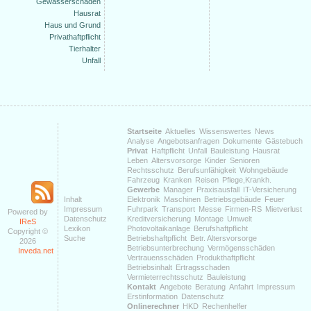
Gewässerschäden
Hausrat
Haus und Grund
Privathaftpflicht
Tierhalter
Unfall
Startseite
Aktuelles
Wissenswertes
News
Analyse
Angebotsanfragen
Dokumente
Gästebuch
Privat
Haftpflicht
Unfall
Bauleistung
Hausrat
Leben
Altersvorsorge
Kinder
Senioren
Rechtsschutz
Berufsunfähigkeit
Wohngebäude
Fahrzeug
Kranken
Reisen
Pflege,Krankh.
Gewerbe
Manager
Praxisausfall
IT-Versicherung
Inhalt
Elektronik
Maschinen
Betriebsgebäude
Feuer
Impressum
Fuhrpark
Transport
Messe
Firmen-RS
Mietverlust
Powered by
Datenschutz
Kreditversicherung
Montage
Umwelt
IReS
Lexikon
Photovoltaikanlage
Berufshaftpflicht
Copyright ©
Suche
Betriebshaftpflicht
Betr. Altersvorsorge
2026
Betriebsunterbrechung
Vermögensschäden
Inveda.net
Vertrauensschäden
Produkthaftpflicht
Betriebsinhalt
Ertragsschaden
Vermieterrechtsschutz
Bauleistung
Kontakt
Angebote
Beratung
Anfahrt
Impressum
Erstinformation
Datenschutz
Onlinerechner
HKD
Rechenhelfer