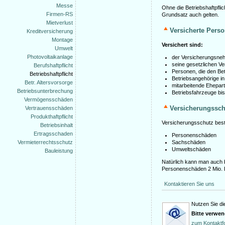
Messe
Ohne die Betriebshaftpflic
Firmen-RS
Grundsatz auch gelten.
Mietverlust
Versicherte Pers
Kreditversicherung
Montage
Versichert sind:
Umwelt
Photovoltaikanlage
der Versicherungsne
seine gesetzlichen Ver
Berufshaftpflicht
Personen, die den Bet
Betriebshaftpflicht
Betriebsangehörige in
Betr. Altersvorsorge
mitarbeitende Ehepar
Betriebsunterbrechung
Betriebsfahrzeuge bi
Vermögensschäden
Versicherungssc
Vertrauensschäden
Produkthaftpflicht
Versicherungsschutz beste
Betriebsinhalt
Ertragsschaden
Personenschäden
Vermieterrechtsschutz
Sachschäden
Umweltschäden
Bauleistung
Natürlich kann man auch 
Personenschäden 2 Mio. 
Kontaktieren Sie uns
Nutzen Sie di
Bitte verwe
zum Kontaktf