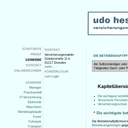
STARTSEITE
KONTAKT
PRIVAT
Versicherungsmakler
DIE BETRIEBSHAFTP
Geinitzstraße 11 b
GEWERBE
01217 Dresden
Als Selbstständiger oder
KONTAKT
mehr...
Tätigkeiten Sach- oder
ONLINERECHNER
KUNDENLOGIN
zum Login
GEWERBE
Kapitelübersi
Manager
Praxisausfall
Die wichtigste betrieb
IT-Versicherung
Versicherte Personen
Elektronik
Versicherungsschut
Maschinen
Betriebsgebäude
Die wichtigste be
Feuer
Die Betriebshaftpflichtver
Fuhrpark
Betriebsangehörigen
gege
Transport