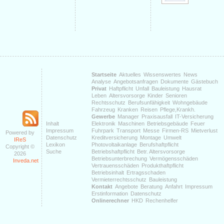
Startseite
Aktuelles
Wissenswertes
News
Analyse
Angebotsanfragen
Dokumente
Gästebuch
Privat
Haftpflicht
Unfall
Bauleistung
Hausrat
Leben
Altersvorsorge
Kinder
Senioren
Rechtsschutz
Berufsunfähigkeit
Wohngebäude
Fahrzeug
Kranken
Reisen
Pflege,Krankh.
Gewerbe
Manager
Praxisausfall
IT-Versicherung
Inhalt
Elektronik
Maschinen
Betriebsgebäude
Feuer
Impressum
Fuhrpark
Transport
Messe
Firmen-RS
Mietverlust
Powered by
Datenschutz
Kreditversicherung
Montage
Umwelt
IReS
Lexikon
Photovoltaikanlage
Berufshaftpflicht
Copyright ©
Suche
Betriebshaftpflicht
Betr. Altersvorsorge
2026
Betriebsunterbrechung
Vermögensschäden
Inveda.net
Vertrauensschäden
Produkthaftpflicht
Betriebsinhalt
Ertragsschaden
Vermieterrechtsschutz
Bauleistung
Kontakt
Angebote
Beratung
Anfahrt
Impressum
Erstinformation
Datenschutz
Onlinerechner
HKD
Rechenhelfer